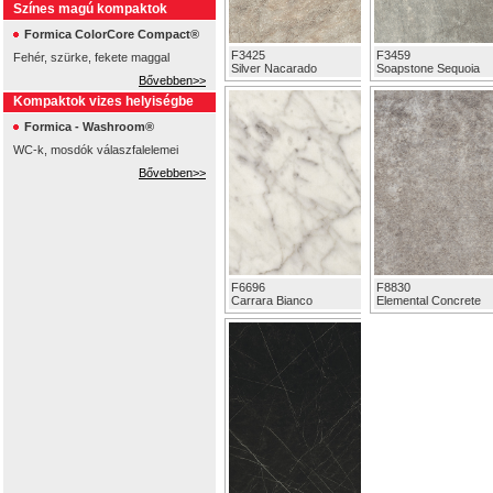
Színes magú kompaktok
Formica ColorCore Compact®
F3425
F3459
Fehér, szürke, fekete maggal
Silver Nacarado
Soapstone Sequoia
Bővebben>>
Kompaktok vizes helyiségbe
Formica - Washroom®
WC-k, mosdók válaszfalelemei
Bővebben>>
F6696
F8830
Carrara Bianco
Elemental Concrete