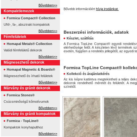
Bővebben>>
Bővebb információért
hívja irodánkat.
Kompaktlemezek
Formica Compact® Collection
UNI-, fa-, absztrakt kompaktok
Bővebben>>
Beszerzési információk, adatok
Fémfelületek
Készlet, szállítás
Homapal Metals® Collection
A Formica TopLine Compact® egyedi rendelésre 
elérhetősége felől. A készleten lévő termékek sz
Valódi fémfelületű dekorok
esetén, függően a rendelés jellegétől, az egyedi
Bővebben>>
Mágnesezhető dekorok
Formica TopLine Compact® kollek
Homapal Magnetic & Boards®
Kollekció és árajánlatkérés
Mágnesezhető és írható felületek
Az kis képre kattintva megtekintheti a teljes deko
Bővebben>>
dekorok rendelhető méretét és felületét. A megj
színétől.
Márvány és gránit dekorok
Formica Stones®
Csúcsminőségű kőmotívumok
Bővebben>>
Márvány és gránit kompaktok
Formica - TopLine®
Kompaktok konyhapulthoz
Bővebben>>