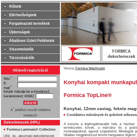
Rólunk
Elérhetőségünk
Forgalmazott termékek
Újdonságok
Általános Üzleti Feltételek
Viszonteladók
Törzsvásárlók
Vissza:
Formica Washroom
Hírlevél regisztráció
*
Név:
Konyhai kompakt munkapul
E-
*
mail:
Kérjük másolja be a következő
Formica TopLine®
karaktereket:
6ISMJ
elküld
Konyhai, 12mm vastag, fekete ma
*
A
jelölésű mezők kitöltése
Csodálatos márványok és gránitok stílusos
kötelező!
Dekorlemezek (HPL)
A konyha a legforgalmasabb hely a házban. 
természetes kövek, a márvány és a gránit 
Formica Laminate® Collection
munkalapokkal, egyedi szigetekkel. Mindegyik jel
hibátlan megjelenéssel teremt hangulatos légkört.
UNI-, fa-, absztrakt dekorlemezek