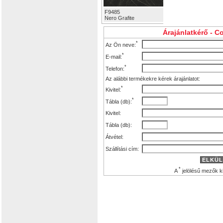
F9485
Nero Grafite
Árajánlatkérő - 
*
Az Ön neve:
*
E-mail:
*
Telefon:
Az alábbi termékekre kérek árajánlatot:
*
Kivitel:
*
Tábla (db):
Kivitel:
Tábla (db):
Átvétel:
Szállítási cím:
ELKÜL
*
A
jelölésű mezők ki