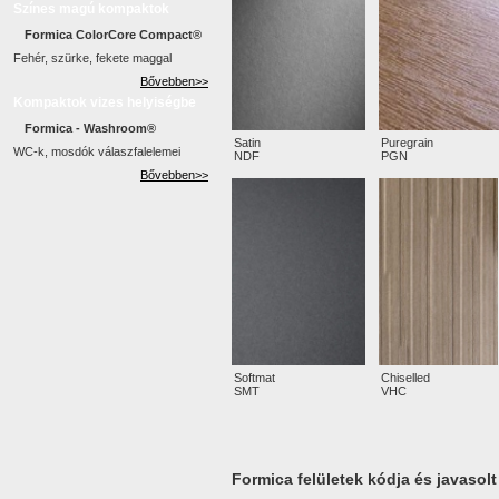
Színes magú kompaktok
Formica ColorCore Compact®
Fehér, szürke, fekete maggal
Bővebben>>
Kompaktok vizes helyiségbe
Formica - Washroom®
Satin
Puregrain
WC-k, mosdók válaszfalelemei
NDF
PGN
Bővebben>>
Softmat
Chiselled
SMT
VHC
Formica felületek kódja és javasol