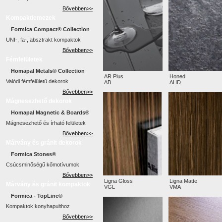
Bővebben>>
Kompaktlemezek
Formica Compact® Collection
UNI-, fa-, absztrakt kompaktok
Bővebben>>
Fémfelületek
Homapal Metals® Collection
AR Plus
Honed
Valódi fémfelületű dekorok
AB
AHD
Bővebben>>
Mágnesezhető dekorok
Homapal Magnetic & Boards®
Mágnesezhető és írható felületek
Bővebben>>
Márvány és gránit dekorok
Formica Stones®
Csúcsminőségű kőmotívumok
Bővebben>>
Ligna Gloss
Ligna Matte
Márvány és gránit kompaktok
VGL
VMA
Formica - TopLine®
Kompaktok konyhapulthoz
Bővebben>>