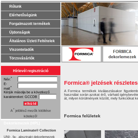
Rólunk
Elérhetőségünk
Forgalmazott termékek
Újdonságok
Általános Üzleti Feltételek
Viszonteladók
Törzsvásárlók
Hírlevél regisztráció
*
Név:
Formica® jelzések részlete
E-
*
mail:
A Formica termékek kiválasztásakor figyelembe
Kérjük másolja be a következő
használat során azokat érő, várható igénybevéte
karaktereket:
GCCDB
át, milyen körülmények között, mely funkciókat kell
elküld
*
A
jelölésű mezők kitöltése
Formica felületek
kötelező!
Dekorlemezek (HPL)
Formica Laminate® Collection
UNI-, fa-, absztrakt dekorlemezek