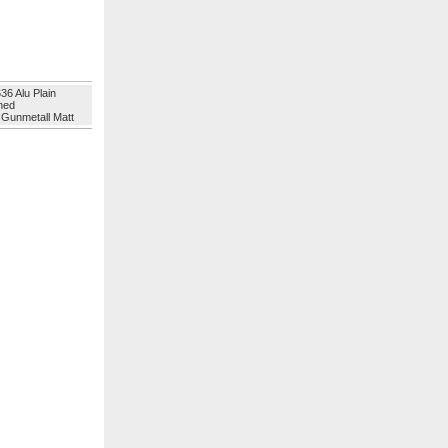
36 Alu Plain
hed
 Gunmetall Matt