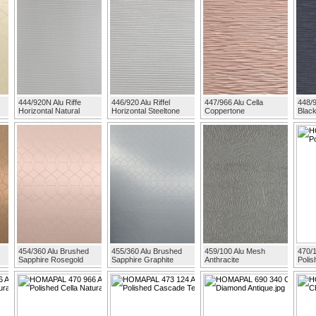
444/920N Alu Riffe
446/920 Alu Riffel
447/966 Alu Cella
448/9
Horizontal Natural
Horizontal Steeltone
Coppertone
Blac
454/360 Alu Brushed
455/360 Alu Brushed
459/100 Alu Mesh
470/1
Sapphire Rosegold
Sapphire Graphite
Anthracite
Polis