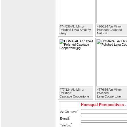
474/636 Alu Mirror
470/124 Alu Mirror
Polished Lava Smokey
Polished Cascade
Grey
Natural
477/124 Alu Mirror
477/636 Alu Mirror
Polished
Polished
Cascade Coppertone
Lava Coppertone
Homapal Perspectives - 
*
Az Ön neve:
*
E-mail:
*
Telefon: