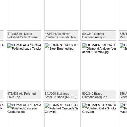
470/966 Alu Mirror
473/124 Alu Mirror
690/340 Copper
825/
Polished Cella Natural
Polished Cascade Tea
Diamond Antique
Mesh
473/636 Alu Polished
641/000 Stainless
500/340 Brass
856 A
Lava Tea
Steel Brushed (M2178)
Diamond Antique *
Steel