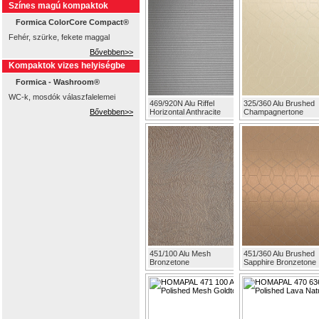
Színes magú kompaktok
Formica ColorCore Compact®
Fehér, szürke, fekete maggal
Bővebben>>
Kompaktok vizes helyiségbe
Formica - Washroom®
WC-k, mosdók válaszfalelemei
469/920N Alu Riffel
325/360 Alu Brushed
Bővebben>>
Horizontal Anthracite
Champagnertone
451/100 Alu Mesh
451/360 Alu Brushed
Bronzetone
Sapphire Bronzetone