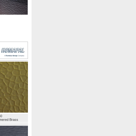
30
ered Brass