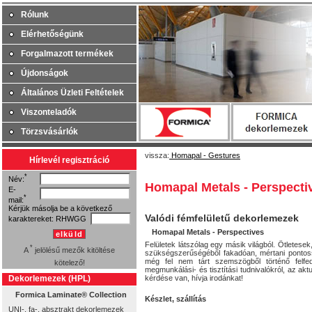
Rólunk
Elérhetőségünk
Forgalmazott termékek
Újdonságok
Általános Üzleti Feltételek
Viszonteladók
Törzsvásárlók
vissza:
Homapal - Gestures
Hírlevél regisztráció
*
Név:
Homapal Metals - Perspecti
E-
*
mail:
Kérjük másolja be a következő
Valódi fémfelületű dekorlemezek
karaktereket:
RHWGG
Homapal Metals - Perspectives
elküld
Felületek látszólag egy másik világból. Ötletese
*
A
jelölésű mezők kitöltése
szükségszerűségéből fakadóan, mértani pontoss
még fel nem tárt szemszögből történő felfed
kötelező!
megmunkálási- és tisztítási tudnivalókról, az
akt
Dekorlemezek (HPL)
kérdése van,
hívja irodánkat!
Formica Laminate® Collection
Készlet, szállítás
UNI-, fa-, absztrakt dekorlemezek