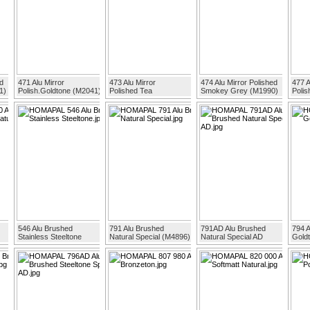
ed
471 Alu Mirror
473 Alu Mirror
474 Alu Mirror Polished
477 A
1)
Polish.Goldtone (M2041)
Polished Tea
Smokey Grey (M1990)
Poli
546 Alu Brushed
791 Alu Brushed
791AD Alu Brushed
794 
Stainless Steeltone
Natural Special (M4896)
Natural Special AD
Gold