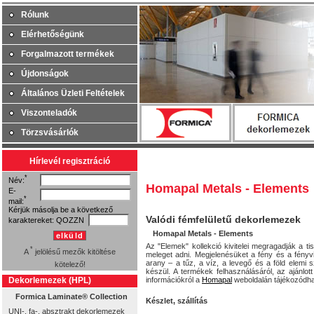
Rólunk
Elérhetőségünk
Forgalmazott termékek
Újdonságok
Általános Üzleti Feltételek
Viszonteladók
Törzsvásárlók
Hírlevél regisztráció
*
Név:
Homapal Metals - Elements
E-
*
mail:
Kérjük másolja be a következő
Valódi fémfelületű dekorlemezek
karaktereket:
QOZZN
Homapal Metals - Elements
elküld
Az "Elemek" kollekció kivitelei megragadják a t
*
A
jelölésű mezők kitöltése
meleget adni. Megjelenésüket a fény és a fényv
arany – a tűz, a víz, a levegő és a föld elemi s
kötelező!
készül. A termékek felhasználásáról, az ajánlott
Dekorlemezek (HPL)
információkról a
Homapal
weboldalán
tájékozódh
Formica Laminate® Collection
Készlet, szállítás
UNI-, fa-, absztrakt dekorlemezek