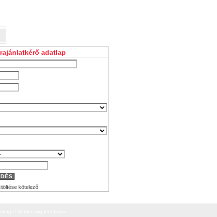
ajánlatkérő adatlap
LDÉS
töltése kötelező!
 Eiring © Minden jog fenntartva.